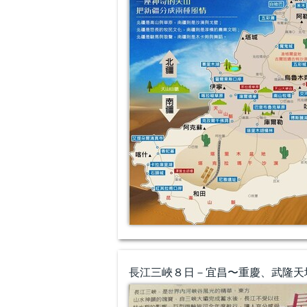
長江三峽８日－宜昌〜重慶、武隆天