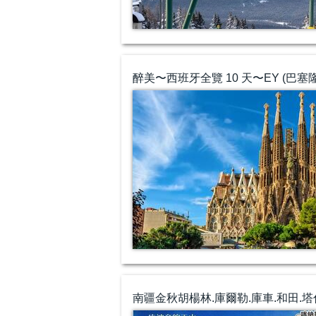
醉美〜西班牙全覽 10 天〜EY (
南疆金秋胡楊林.庫爾勒.庫車.和田.塔什