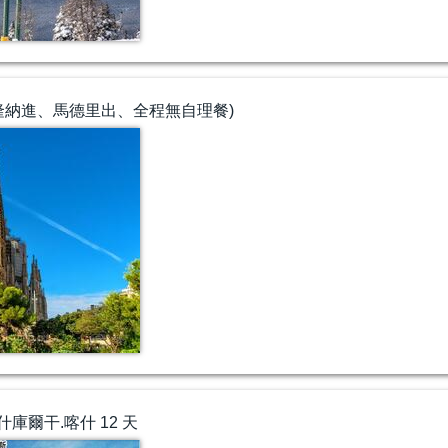
巴塞隆納進、馬德里出、全程無自理餐)
庫爾干.喀什 12 天