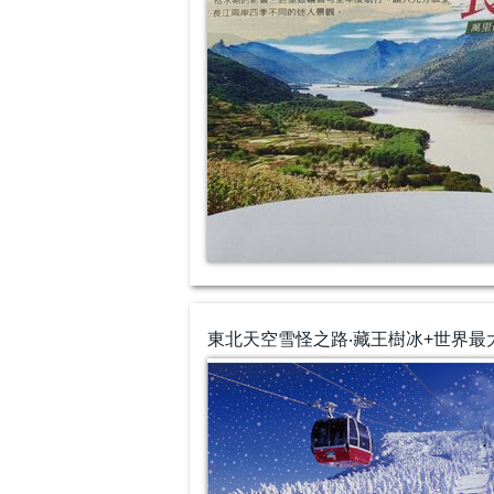
東北天空雪怪之路‧藏王樹冰+世界