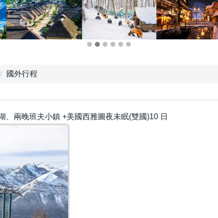
國外行程
兩晚班夫小鎮 +美國西雅圖夜未眠(雙國)10 日