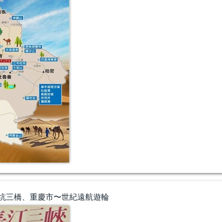
坑三橋、重慶市〜世紀遠航遊輪